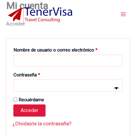
Mi cuenta
Ir
Obligatorio
Obligatorio
Mai
al
Men
contenido
Acceder
Nombre de usuario o correo electrónico
*
Contraseña
*
Recuérdame
Acceder
¿Olvidaste la contraseña?